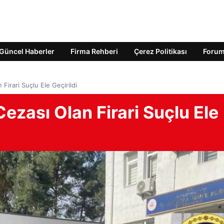
Güncel Haberler
Firma Rehberi
Çerez Politikası
Foru
Firari Suçlu Ele Geçirildi
ezası Olan Firari Suçlu Ele