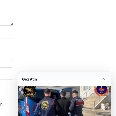
×
Göz Atın
n.