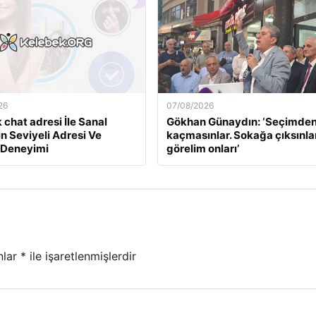
26
07/08/2026
 chat adresi İle Sanal
Gökhan Günaydın: ‘Seçimde
in Seviyeli Adresi Ve
kaçmasınlar. Sokağa çıksınlar
 Deneyimi
görelim onları’
nlar
*
ile işaretlenmişlerdir