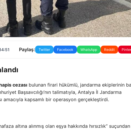
Paylaş:
14:51
Twitter
Facebook
WhatsApp
Reddit
Pinte
alandı
 hapis cezası
bulunan firari hükümlü, jandarma ekiplerinin ba
huriyet Başsavcılığı’nın talimatıyla, Antalya İl Jandarma
sı amacıyla kapsamlı bir operasyon gerçekleştirdi.
afaza altına alınmış olan eşya hakkında hırsızlık” suçundan