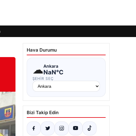
m
Hava Durumu
☁
Ankara
NaN°C
ŞEHIR SEÇ
Bizi Takip Edin