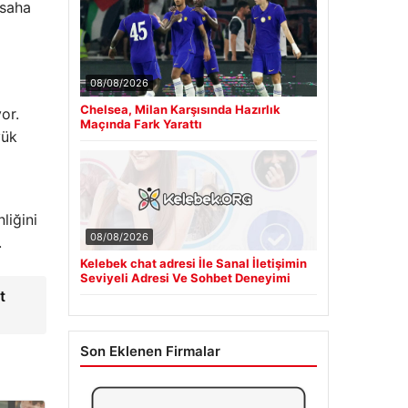
 saha
08/08/2026
Chelsea, Milan Karşısında Hazırlık
or.
Maçında Fark Yarattı
yük
liğini
08/08/2026
.
Kelebek chat adresi İle Sanal İletişimin
Seviyeli Adresi Ve Sohbet Deneyimi
t
Son Eklenen Firmalar