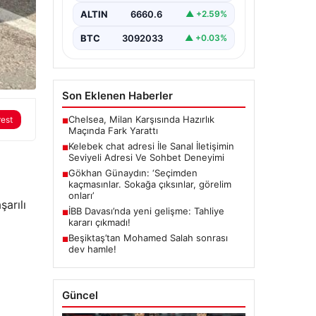
kritik bir değer barındırmaktadır.
ALTIN
6660.6
▲ +2.59%
Güncel olarak…
BTC
3092033
▲ +0.03%
Son Eklenen Haberler
Chelsea, Milan Karşısında Hazırlık
rest
■
Maçında Fark Yarattı
Kelebek chat adresi İle Sanal İletişimin
■
Seviyeli Adresi Ve Sohbet Deneyimi
Gökhan Günaydın: ‘Seçimden
■
kaçmasınlar. Sokağa çıksınlar, görelim
onları’
şarılı
İBB Davası’nda yeni gelişme: Tahliye
■
kararı çıkmadı!
Beşiktaş’tan Mohamed Salah sonrası
■
dev hamle!
Güncel